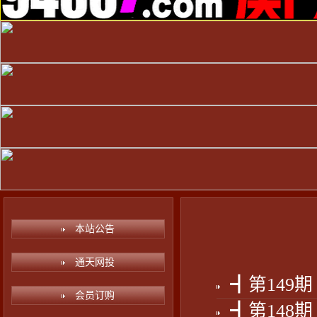
本站公告
通天网投
┫第149期
会员订购
┫第148期