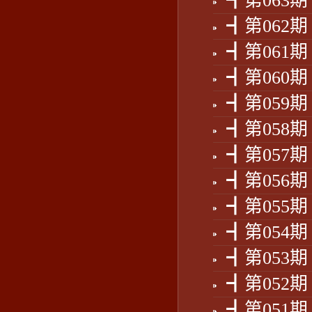
┫第063期
┫第062期
┫第061期
┫第060期
┫第059期
┫第058期
┫第057期
┫第056期
┫第055期
┫第054期
┫第053期
┫第052期
┫第051期