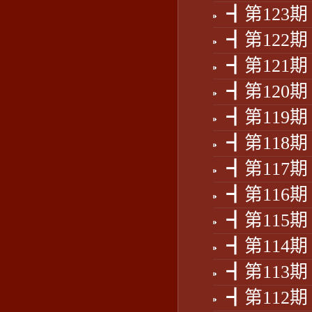
┫第123期
┫第122期
┫第121期
┫第120期
┫第119期
┫第118期
┫第117期
┫第116期
┫第115期
┫第114期
┫第113期
┫第112期