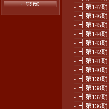
联系我们
┫第147期
┫第146期
┫第145期
┫第144期
┫第143期
┫第142期
┫第141期
┫第140期
┫第139期
┫第138期
┫第137期
┫第136期