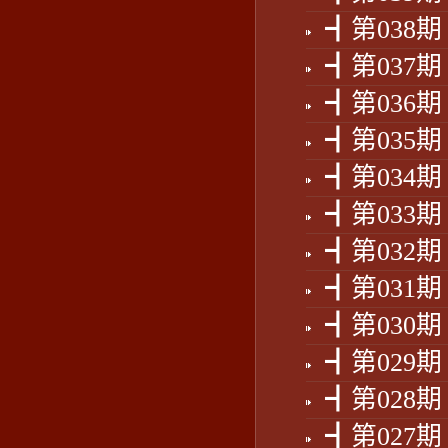
┫第038期
┫第037期
┫第036期
┫第035期
┫第034期
┫第033期
┫第032期
┫第031期
┫第030期
┫第029期
┫第028期
┫第027期