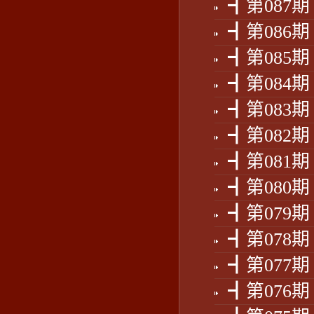
┫第087期
┫第086期
┫第085期
┫第084期
┫第083期
┫第082期
┫第081期
┫第080期
┫第079期
┫第078期
┫第077期
┫第076期