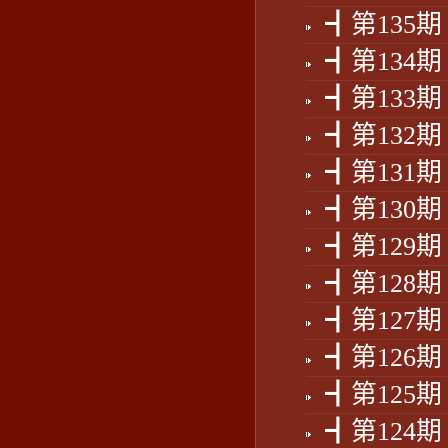
┫第135期
┫第134期
┫第133期
┫第132期
┫第131期
┫第130期
┫第129期
┫第128期
┫第127期
┫第126期
┫第125期
┫第124期