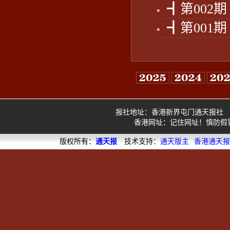
┫第002期
┫第001期
报社地址：香港新界屯门通天报社
香港网址：记住网址！慎防假冒！ 
版权所有：
通天报
技术支持：
通天版主
香港通天