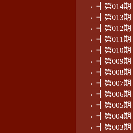
┫第014期
┫第013期
┫第012期
┫第011期
┫第010期
┫第009期
┫第008期
┫第007期
┫第006期
┫第005期
┫第004期
┫第003期