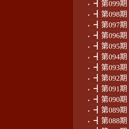
┫第099期
┫第098期
┫第097期
┫第096期
┫第095期
┫第094期
┫第093期
┫第092期
┫第091期
┫第090期
┫第089期
┫第088期